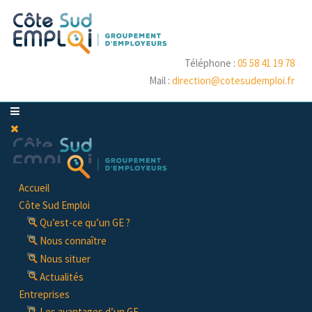
Téléphone :
05 58 41 19 78
Mail :
direction@cotesudemploi.fr
Accueil
Côte Sud Emploi
Qu’est-ce qu’un GE ?
Nous connaître
Nous situer
Actualités
Entreprises
Les avantages d’un GE