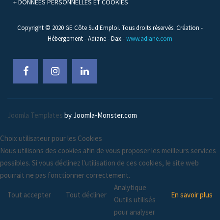
+ DONNÉES PERSONNELLES ET COOKIES
Copyright © 2020 GE Côte Sud Emploi. Tous droits réservés. Création -
Hébergement - Adiane - Dax -
www.adiane.com
Joomla Templates
by Joomla-Monster.com
Choix utilisateur pour les Cookies
Nous utilisons des cookies afin de vous proposer les meilleurs services
possibles. Si vous déclinez l'utilisation de ces cookies, le site web
pourrait ne pas fonctionner correctement.
Analytique
Tout accepter
Tout décliner
En savoir plus
Outils utilisés
pour analyser