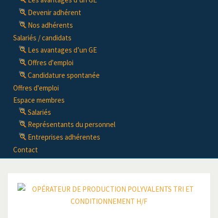
Devenir adhérent
Nos adhérents
Salariés / candidats
Les avantages d’un GE
Offres d'emploi
Candidature spontanée
Offres d'emploi
Espace membres
Salariés
Représentants du personnel
Entreprises adhérentes
Contact