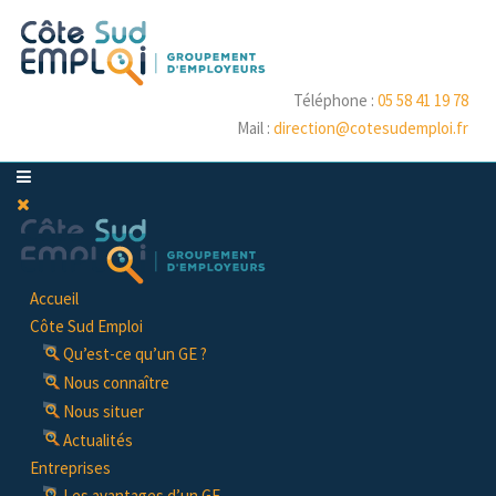
Téléphone :
05 58 41 19 78
Mail :
direction@cotesudemploi.fr
Accueil
Côte Sud Emploi
Qu’est-ce qu’un GE ?
Nous connaître
Nous situer
Actualités
Entreprises
Les avantages d’un GE