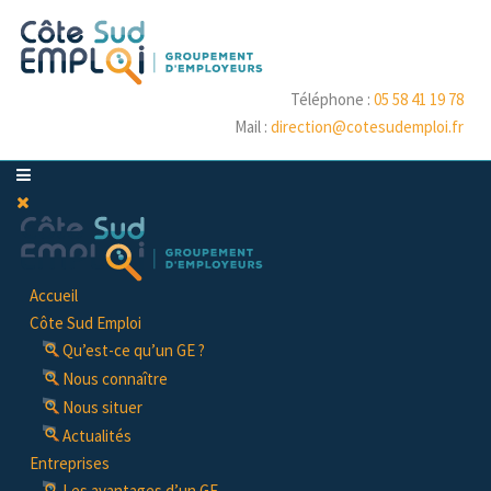
Téléphone :
05 58 41 19 78
Mail :
direction@cotesudemploi.fr
Accueil
Côte Sud Emploi
Qu’est-ce qu’un GE ?
Nous connaître
Nous situer
Actualités
Entreprises
Les avantages d’un GE