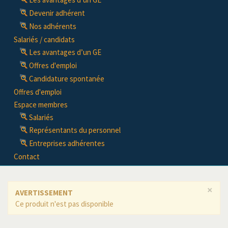
Devenir adhérent
Nos adhérents
Salariés / candidats
Les avantages d’un GE
Offres d'emploi
Candidature spontanée
Offres d'emploi
Espace membres
Salariés
Représentants du personnel
Entreprises adhérentes
Contact
×
AVERTISSEMENT
Ce produit n'est pas disponible