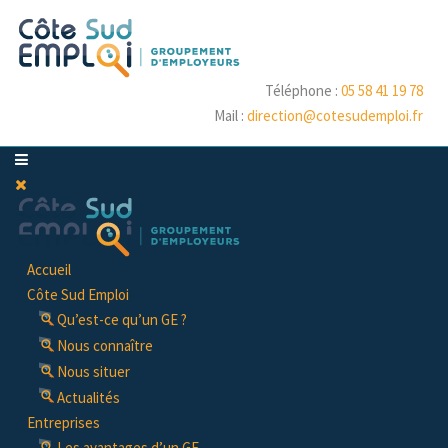
Téléphone :
05 58 41 19 78
Mail :
direction@cotesudemploi.fr
Accueil
Côte Sud Emploi
Qu’est-ce qu’un GE ?
Nous connaître
Nous situer
Actualités
Entreprises
Les avantages d’un GE